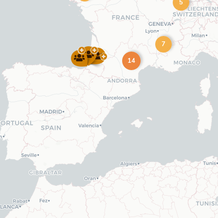
5
7
14