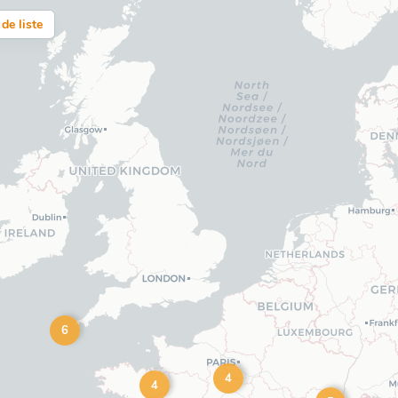
de liste
6
4
4